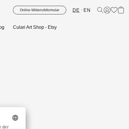
DE
EN
Online-Widerrufsformular
og
Culari Art Shop - Etsy