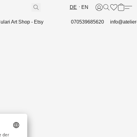
DE
EN
ulari Art Shop - Etsy
070539685620
info@atelier-